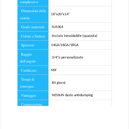
complessiva
Dimensioni della
16"x20"x14"
ciotola
Grado materiale
SUS304
Colore e finitura
Acciaio inossidabile (spazzola)
Spessore
14GA/16GA/18GA
Raggio
3/4"
o personalizzato
dell'angolo
Certificato
NSF
Tempi di
60 giorni
consegna
Vantaggio
NESSUN dazio antidumping
Composizione
inclusa
Filtro, supporto per lavello
reti