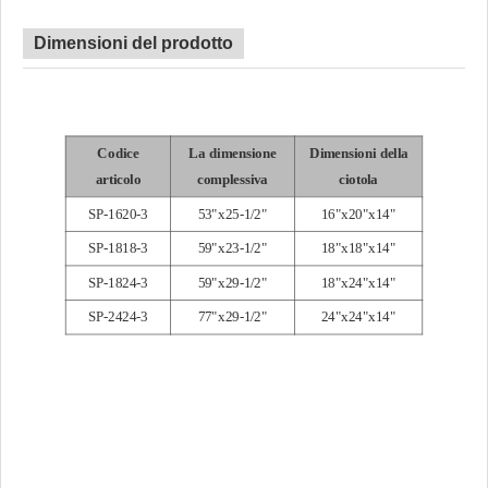
Dimensioni del prodotto
Codice
La dimensione
Dimensioni della
articolo
complessiva
ciotola
SP-1620-3
53"x25-1/2"
16"x20"x14"
SP-1818-3
59"x23-1/2"
18"x18"x14"
SP-1824-3
59"x29-1/2"
18"x24"x14"
SP-2424-3
77"x29-1/2"
24"x24"x14"