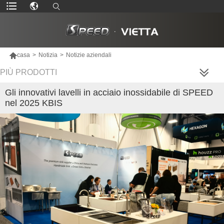

casa
>
Notizia
>
Notizie aziendali
PIÙ PRODOTTI
Gli innovativi lavelli in acciaio inossidabile di SPEED
nel 2025 KBIS