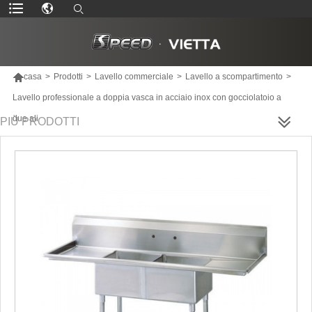

casa
>
Prodotti
>
Lavello commerciale
>
Lavello a scompartimento
>
Lavello professionale a doppia vasca in acciaio inox con gocciolatoio a
due ali
PIÙ PRODOTTI