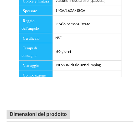
Colore e finitura
Acciaio inossidabile (spazzola)
Spessore
14GA/16GA/18GA
Raggio
3/4"
o personalizzato
dell'angolo
Certificato
NSF
Tempi di
60 giorni
consegna
Vantaggio
NESSUN dazio antidumping
Composizione
inclusa
Filtro, supporto per lavello
reti
Dimensioni del prodotto