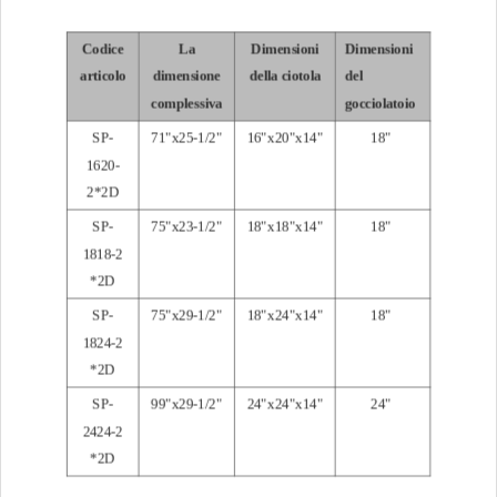
Codice
La
Dimensioni
Dimensioni
articolo
dimensione
della ciotola
del
complessiva
gocciolatoio
SP-
71"x25-1/2"
16"x20"x14"
18"
1620-
2*2D
SP-
75"x23-1/2"
18"x18"x14"
18"
1818-2
*2D
SP-
75"x29-1/2"
18"x24"x14"
18"
1824-2
*2D
SP-
99"x29-1/2"
24"x24"x14"
24"
2424-2
*2D