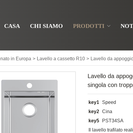
CASA
CHI SIAMO
PRODOTTI
NOT
gnato in Europa
>
Lavello a cassetto R10
>
Lavello da appoggio
Lavello da appogg
singola con trop
key1
Speed
key2
Cina
key5
PST34SA
Il lavello trafilato r