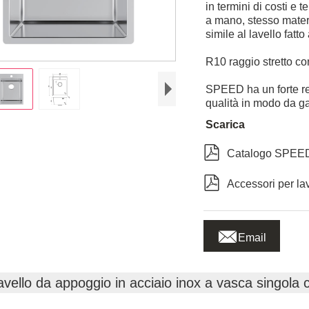
in termini di costi e t
a mano, stesso materi
simile al lavello fatt
R10 raggio stretto c
SPEED ha un forte rep
qualità in modo da ga
Scarica

Catalogo SPEED 

Accessori per la

Email
avello da appoggio in acciaio inox a vasca singola