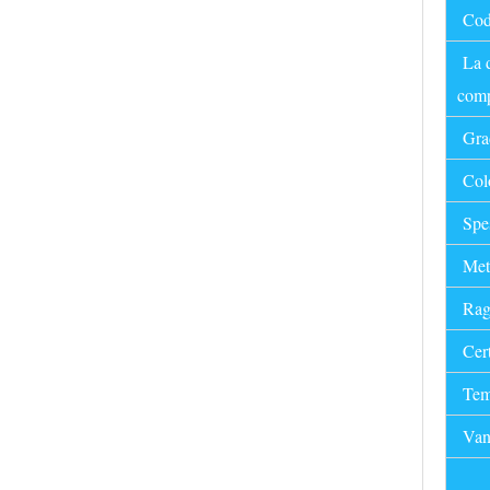
Codi
La 
comp
Grad
Colo
Spe
Meto
Ragg
Cert
Temp
Van