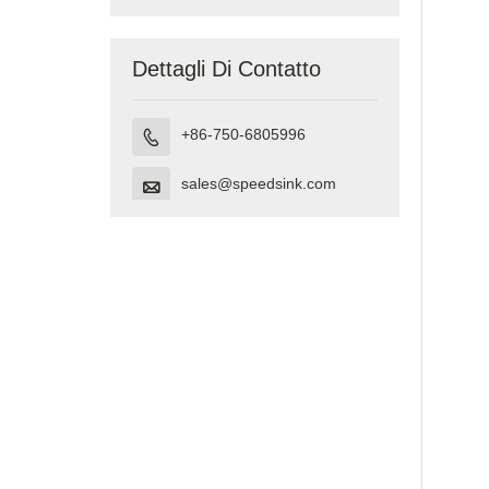
sottopiano
realizzato in
Vietnam
Dettagli Di Contatto
+86-750-6805996

sales@speedsink.com
