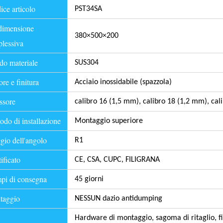
ce articolo
PST34SA
dimensione
380×500×200
lessiva
o materiale
SUS304
re e finitura
Acciaio inossidabile (spazzola)
ssore
calibro 16 (1,5 mm), calibro 18 (1,2 mm), cal
do di installazione
Montaggio superiore
io dell'angolo
R1
ificato
CE, CSA, CUPC, FILIGRANA
i di consegna
45 giorni
taggio
NESSUN dazio antidumping
Hardware di montaggio, sagoma di ritaglio, filtr