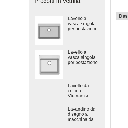
Prodotti In Vetrina
Des
Lavello a
vasca singola
per postazione
di lavoro
trafilata in
acciaio
inossidabile
Lavello a
vasca singola
per postazione
di lavoro
trafilata in
acciaio
inossidabile
Lavello da
304
cucina
Vietnam a
doppia vasca
rotonda in
Lavandino da
acciaio inox
disegno a
macchina da
bagno