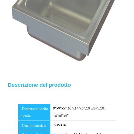
Descrizione del prodotto
Dimensioni della
9"x9"x5
",
10"x14"x5
",
10"x14"x10
",
ciotola
10"x6"x5
"
Grado materiale
SUS304