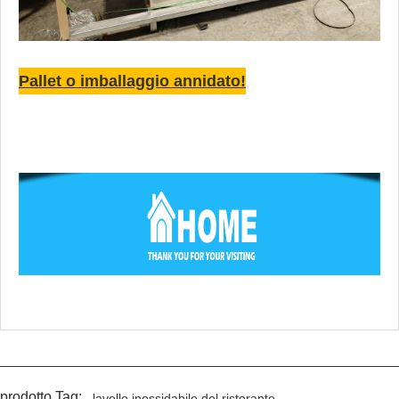
Pallet o imballaggio annidato!
prodotto Tag:
lavello inossidabile del ristorante