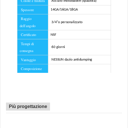
Colore e finitura
Acciaio inossidabile (spazzola)
Spessore
14GA/16GA/18GA
Raggio
3/4"
o personalizzato
dell'angolo
Certificato
NSF
Tempi di
60 giorni
consegna
Vantaggio
NESSUN dazio antidumping
Composizione
inclusa
Filtro
reti
Più progettazione