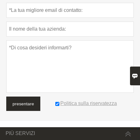

Politica sulla riservatezza
presentare
PIÙ SERVIZI