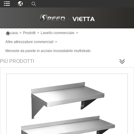

casa
>
Prodotti
>
Lavello commerciale
>
Altre attrezzature commerciali
>
Mensole da parete in acciaio inossidabile multistrato
PIÙ PRODOTTI