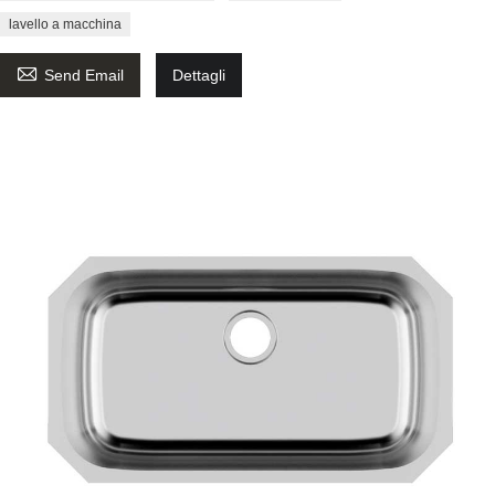
lavello a macchina

Send Email
Dettagli