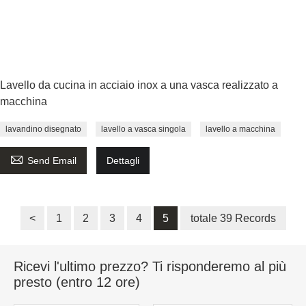
Lavello da cucina in acciaio inox a una vasca realizzato a
macchina
lavandino disegnato
lavello a vasca singola
lavello a macchina

Send Email
Dettagli
<
1
2
3
4
5
totale 39 Records
Ricevi l'ultimo prezzo? Ti risponderemo al più
presto (entro 12 ore)