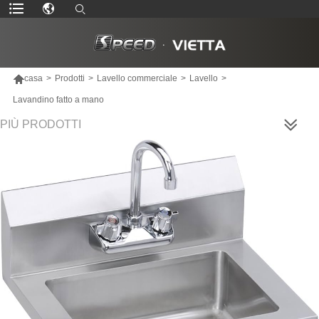

casa
>
Prodotti
>
Lavello commerciale
>
Lavello
>
Lavandino fatto a mano
PIÙ PRODOTTI