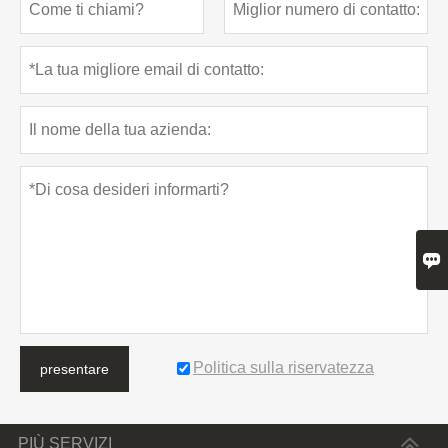

Politica sulla riservatezza
presentare
PIÙ SERVIZI